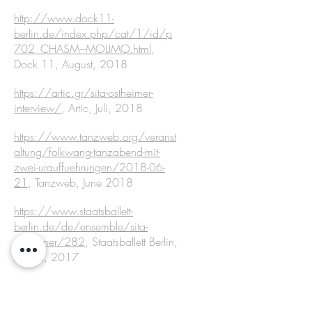
http://www.dock11-
berlin.de/index.php/cat/1/id/p
702_CHASM---MOLIMO.html
,
Dock 11, August, 2018
https://artic.gr/sita-ostheimer-
interview/
, Artic, Juli, 2018
https://www.tanzweb.org/veranst
altung/folkwang-tanzabend-mit-
zwei-urauffuehrungen/2018-06-
21
, Tanzweb, June 2018
https://www.staatsballett-
berlin.de/de/ensemble/sita-
ostheimer/282
, Staatsballett Berlin,
March, 2017
https://vimeo.com/274729165
,
Interview with Sita Ostheimer about